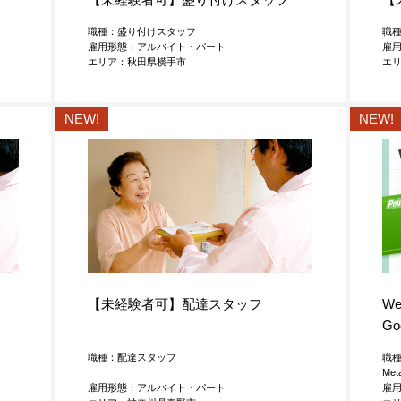
職種：盛り付けスタッフ
職
雇用形態：アルバイト・パート
雇
エリア：秋田県横手市
エ
NEW!
NEW!
【未経験者可】配達スタッフ
W
Go
職種：配達スタッフ
職種
Met
雇用形態：アルバイト・パート
雇